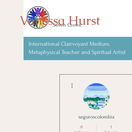
Vanessa Hurst
Seven Crows
International Clairvoyant Medium,
Metaphysical Teacher and Spiritual Artist
More actions
seguroscolombia
0
1